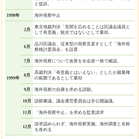
と提訴。
1998年
海外視察中止
東京地裁判決「見聞を広めることは区議会議員と
2月
して有意義」観光ではないとして棄却。
品川区議会、従来型の視察見直すとして「海外視
6月
察検討委員会」を設置
7月
海外視察について改善を全会派一致で確認。
高裁判決「有意義とはいえない」としたが裁量権
8月
1999年
の範囲であるとして棄却
9月
海外視察の自粛を求める請願。
10月
請願審議。議会運営委員会は非公開論議。
11月
「海外視察中止」を求める監査請求
請求認められず、海外視察実施。海外調査と名称
12月
を改める