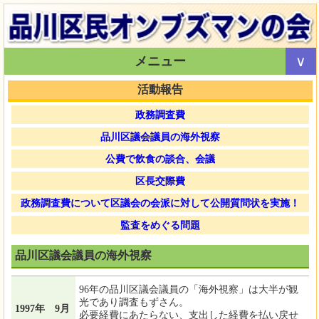
メニュー
活動報告
政務調査費
品川区議会議員の海外視察
公費で飲食の談合、会議
区長交際費
政務調査費について区議会の会派に対して公開質問状を実施！
監査をめぐる問題
品川区議会議員の海外視察
96年の品川区議会議員の「海外視察」は大半が観
光であり調査もずさん。
1997年
9月
必要経費にあたらない、支出した経費を払い戻せ